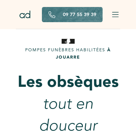
Aller au contenu principal
09 77 55 39 39
POMPES FUNÈBRES HABILITÉES
À
JOUARRE
Les obsèques
tout en
douceur