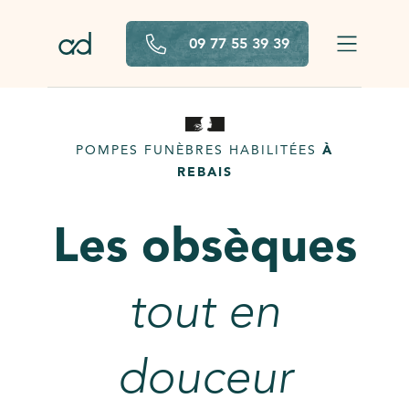
Aller au contenu principal
09 77 55 39 39
POMPES FUNÈBRES HABILITÉES
À
REBAIS
Les obsèques
tout en
douceur