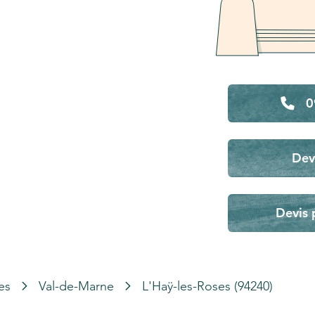
0
Dev
Devis 
es
Val-de-Marne
L'Haÿ-les-Roses (94240)