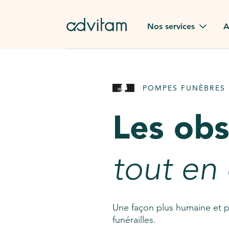
Aller au contenu principal
Nos services
A
Obsèques
Avis des
POMPES FUNÈBRES 
Rapatriement à
Nos en
l'étranger
Les ob
Advitam
Pierre tombale
Une que
tout en
Fleurs de deuil
Consult
AssistGPT
Nos services en plus
Une façon plus humaine et p
funérailles.