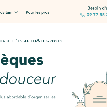
Besoin d'
dvitam
Pour les pros
09 77 55 
 familles
HABILITÉES
AU HAŸ-LES-ROSES
gagements
sèques
 dans la presse
stion ?
 douceur
ez notre FAQ
lus abordable d'organiser les