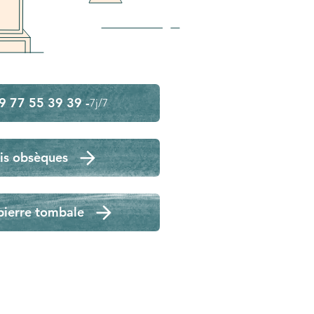
9 77 55 39 39 -
7j/7
is obsèques
pierre tombale