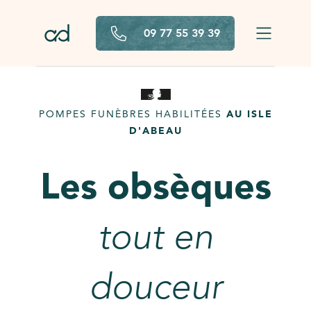
Aller au contenu principal
09 77 55 39 39
POMPES FUNÈBRES HABILITÉES
AU ISLE
D'ABEAU
Les obsèques
tout en
douceur