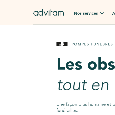
Aller au contenu principal
Nos services
A
Obsèques
Avis des
POMPES FUNÈBRES 
Rapatriement à
Nos en
l'étranger
Les ob
Advitam
Pierre tombale
Une que
tout en
Fleurs de deuil
Consult
AssistGPT
Nos services en plus
Une façon plus humaine et p
funérailles.