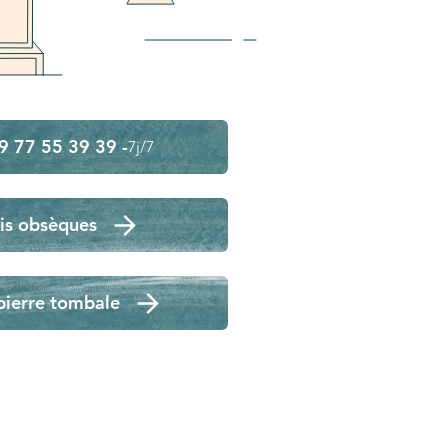
9 77 55 39 39 -
7j/7
is obsèques
pierre tombale