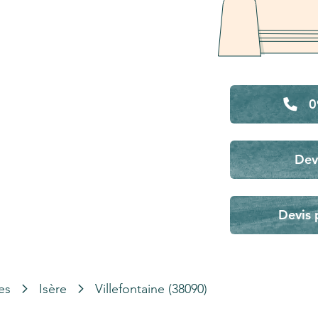
0
Dev
Devis 
es
Isère
Villefontaine (38090)