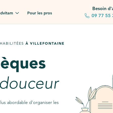
Besoin d'
dvitam
Pour les pros
09 77 55 
 familles
HABILITÉES
À VILLEFONTAINE
gagements
sèques
 dans la presse
stion ?
 douceur
ez notre FAQ
lus abordable d'organiser les