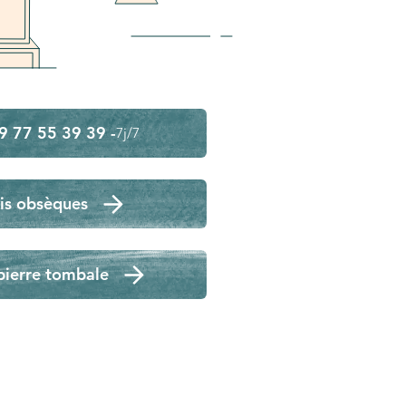
9 77 55 39 39 -
7j/7
is obsèques
pierre tombale