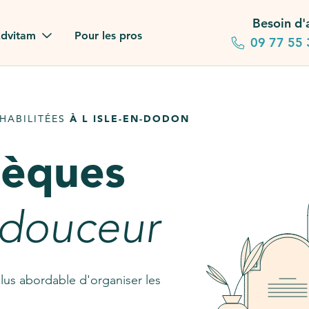
Besoin d'
dvitam
Pour les pros
09 77 55 
 familles
HABILITÉES
À L ISLE-EN-DODON
gagements
sèques
 dans la presse
stion ?
 douceur
ez notre FAQ
lus abordable d'organiser les