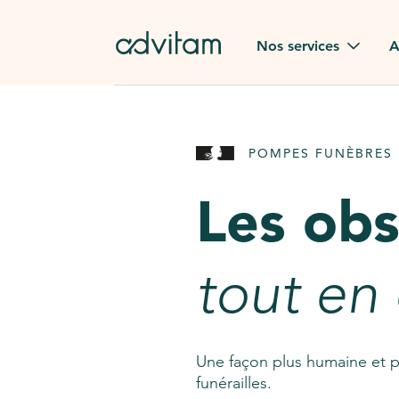
Aller au contenu principal
Nos services
A
Obsèques
Avis des
POMPES FUNÈBRES 
Rapatriement à
Nos en
l'étranger
Les ob
Advitam
Pierre tombale
Une que
tout en
Fleurs de deuil
Consult
AssistGPT
Nos services en plus
Une façon plus humaine et p
funérailles.