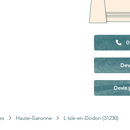
0
Dev
Devis 
es
Haute-Garonne
L Isle-en-Dodon (31230)