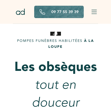
Aller au contenu principal
09 77 55 39 39
POMPES FUNÈBRES HABILITÉES
À LA
LOUPE
Les obsèques
tout en
douceur