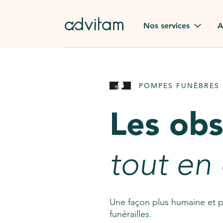
Aller au contenu principal
Nos services
A
Obsèques
Avis des
POMPES FUNÈBRES 
Rapatriement à
Nos en
l'étranger
Les ob
Advitam
Pierre tombale
Une que
tout en
Fleurs de deuil
Consult
AssistGPT
Nos services en plus
Une façon plus humaine et p
funérailles.