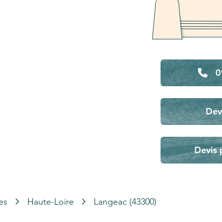
0
Dev
Devis 
es
Haute-Loire
Langeac (43300)