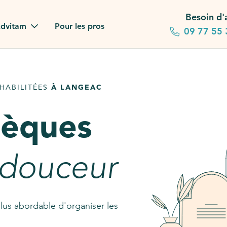
Besoin d'
dvitam
Pour les pros
09 77 55 
 familles
HABILITÉES
À LANGEAC
gagements
sèques
 dans la presse
stion ?
 douceur
ez notre FAQ
lus abordable d'organiser les