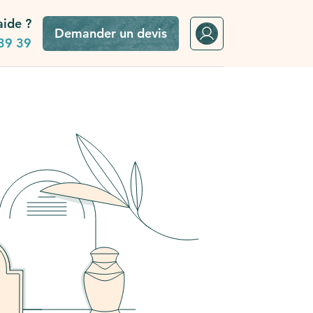
aide ?
Demander un devis
39 39