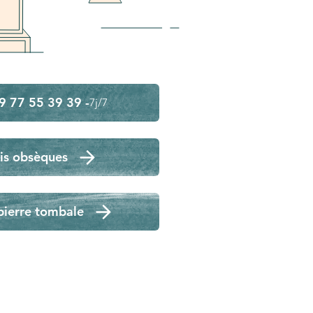
9 77 55 39 39 -
7j/7
is obsèques
pierre tombale