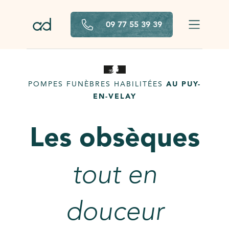
Aller au contenu principal
09 77 55 39 39
POMPES FUNÈBRES HABILITÉES
AU PUY-
EN-VELAY
Les obsèques
tout en
douceur