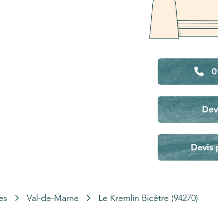
0
Dev
Devis 
es
Val-de-Marne
Le Kremlin Bicêtre (94270)