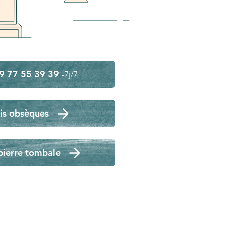
9 77 55 39 39 -
7j/7
is obsèques
pierre tombale