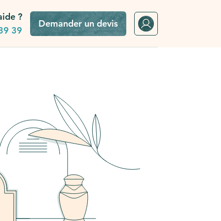
aide ?
Demander un devis
39 39