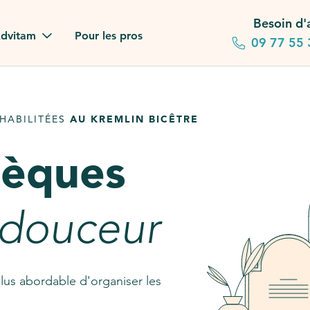
Besoin d'
dvitam
Pour les pros
09 77 55 
 familles
HABILITÉES
AU KREMLIN BICÊTRE
gagements
sèques
 dans la presse
stion ?
 douceur
ez notre FAQ
lus abordable d'organiser les