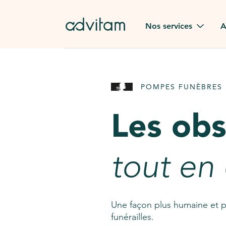
Aller au contenu principal
Nos services
A
Obsèques
Avis des
POMPES FUNÈBRES 
Rapatriement à
Nos en
l'étranger
Les ob
Advitam
Pierre tombale
Une que
tout en
Fleurs de deuil
Consult
AssistGPT
Nos services en plus
Une façon plus humaine et p
funérailles.