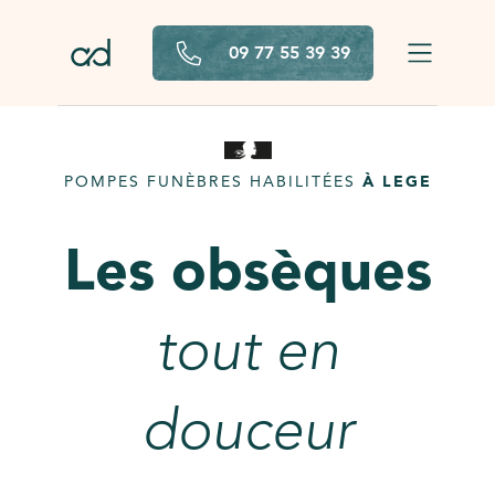
Aller au contenu principal
09 77 55 39 39
POMPES FUNÈBRES HABILITÉES
À LEGE
Les obsèques
tout en
douceur