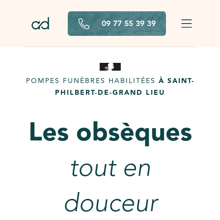
Aller au contenu principal
09 77 55 39 39
POMPES FUNÈBRES HABILITÉES
À SAINT-
PHILBERT-DE-GRAND LIEU
Les obsèques
tout en
douceur