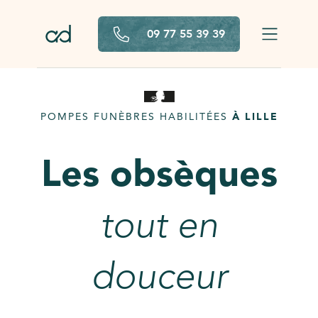
Aller au contenu principal
09 77 55 39 39
POMPES FUNÈBRES HABILITÉES
À LILLE
Les obsèques
tout en
douceur