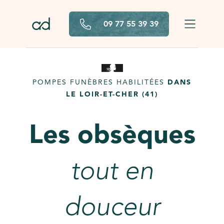
Aller au contenu principal
09 77 55 39 39
POMPES FUNÈBRES HABILITÉES
DANS
LE LOIR-ET-CHER (41)
Les obsèques
tout en
douceur