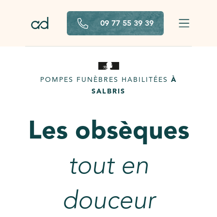
Aller au contenu principal
09 77 55 39 39
POMPES FUNÈBRES HABILITÉES
À
SALBRIS
Les obsèques
tout en
douceur