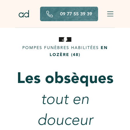
Aller au contenu principal
09 77 55 39 39
POMPES FUNÈBRES HABILITÉES
EN
LOZÈRE (48)
Les obsèques
tout en
douceur