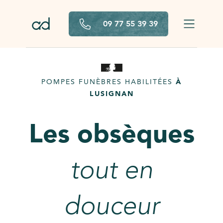
Aller au contenu principal
09 77 55 39 39
POMPES FUNÈBRES HABILITÉES
À
LUSIGNAN
Les obsèques
tout en
douceur