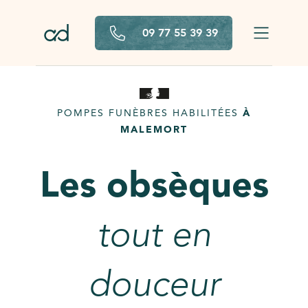
Aller au contenu principal
09 77 55 39 39
POMPES FUNÈBRES HABILITÉES
À
MALEMORT
Les obsèques
tout en
douceur