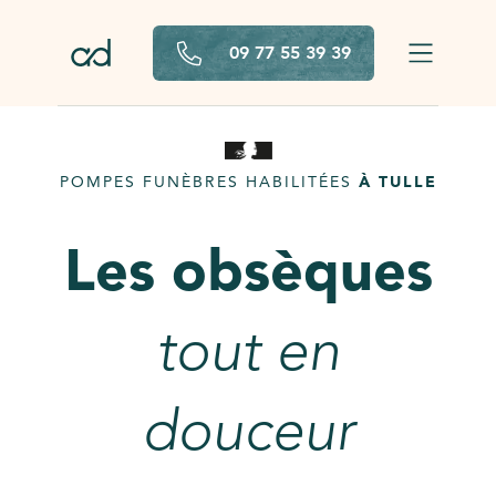
Aller au contenu principal
09 77 55 39 39
POMPES FUNÈBRES HABILITÉES
À TULLE
Les obsèques
tout en
douceur