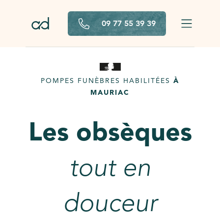
Aller au contenu principal
09 77 55 39 39
POMPES FUNÈBRES HABILITÉES
À
MAURIAC
Les obsèques
tout en
douceur