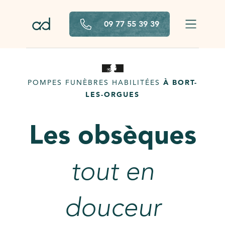
Aller au contenu principal
09 77 55 39 39
POMPES FUNÈBRES HABILITÉES
À BORT-
LES-ORGUES
Les obsèques
tout en
douceur