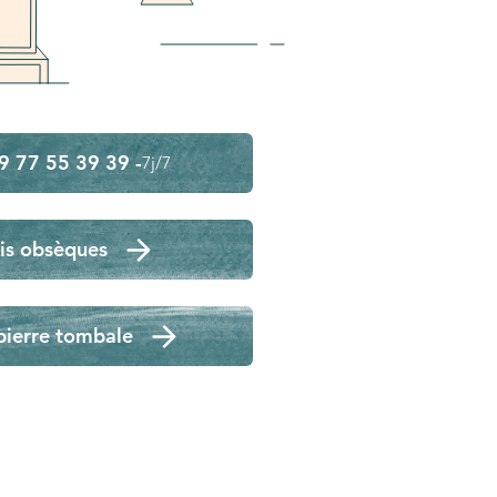
9 77 55 39 39 -
7j/7
is obsèques
pierre tombale