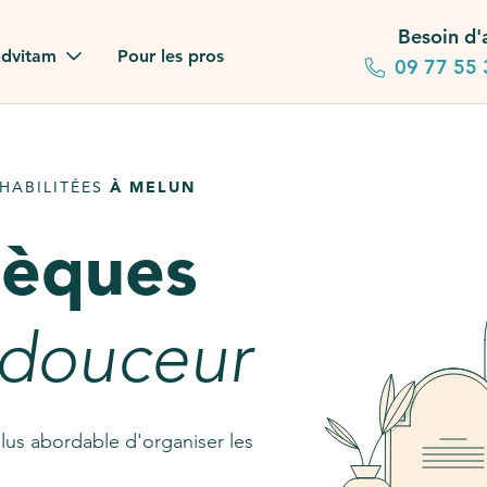
Besoin d'
dvitam
Pour les pros
09 77 55 
 familles
HABILITÉES
À MELUN
gagements
sèques
 dans la presse
stion ?
 douceur
ez notre FAQ
lus abordable d'organiser les