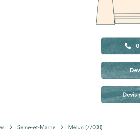
0
Dev
Devis 
es
Seine-et-Marne
Melun (77000)