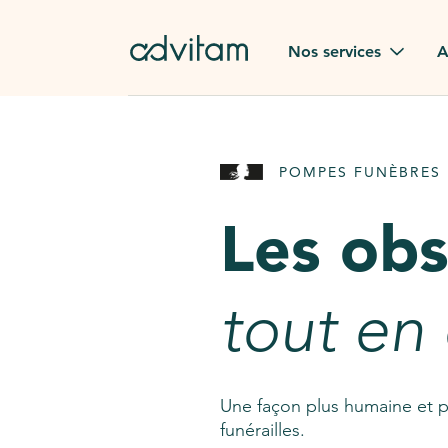
Aller au contenu principal
Nos services
A
Obsèques
Avis des
POMPES FUNÈBRES 
Rapatriement à
Nos en
l'étranger
Les ob
Advitam
Pierre tombale
Une que
tout en
Fleurs de deuil
Consult
AssistGPT
Nos services en plus
Une façon plus humaine et p
funérailles.