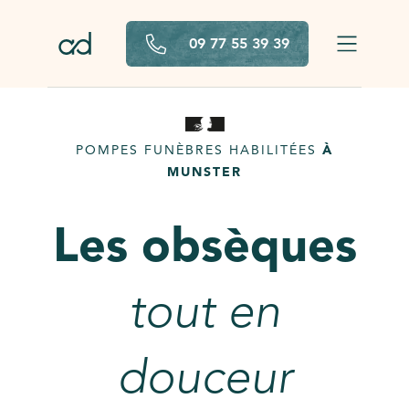
Aller au contenu principal
09 77 55 39 39
POMPES FUNÈBRES HABILITÉES
À
MUNSTER
Les obsèques
tout en
douceur