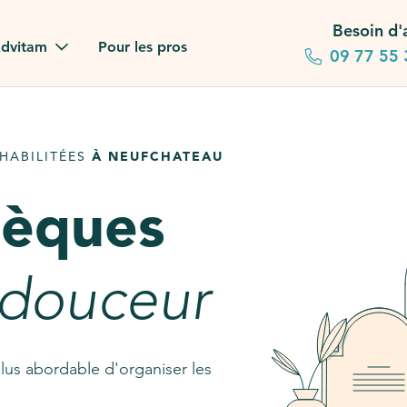
Besoin d'
dvitam
Pour les pros
09 77 55 
 familles
HABILITÉES
À NEUFCHATEAU
gagements
sèques
 dans la presse
stion ?
 douceur
ez notre FAQ
lus abordable d'organiser les