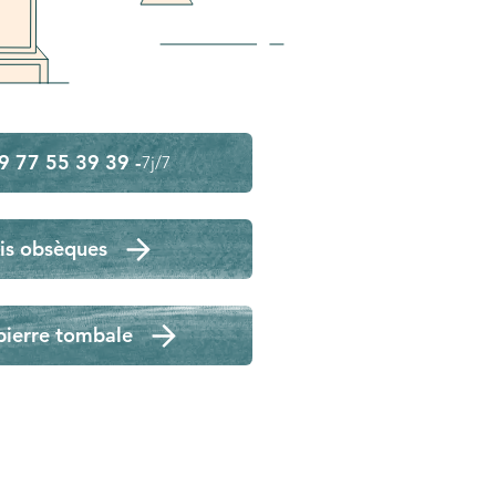
9 77 55 39 39 -
7j/7
is obsèques
pierre tombale