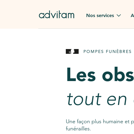
Aller au contenu principal
Nos services
A
Obsèques
Avis des
POMPES FUNÈBRES 
Rapatriement à
Nos en
l'étranger
Les ob
Advitam
Pierre tombale
Une que
tout en
Fleurs de deuil
Consult
AssistGPT
Nos services en plus
Une façon plus humaine et p
funérailles.