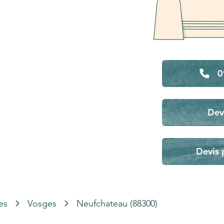
0
Dev
Devis 
es
Vosges
Neufchateau (88300)