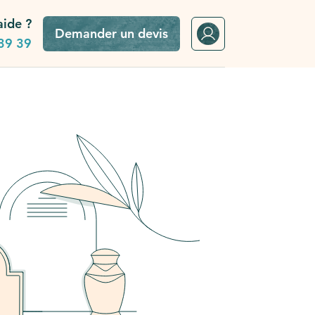
aide ?
Demander un devis
39 39