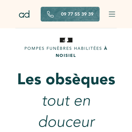
Aller au contenu principal
09 77 55 39 39
POMPES FUNÈBRES HABILITÉES
À
NOISIEL
Les obsèques
tout en
douceur