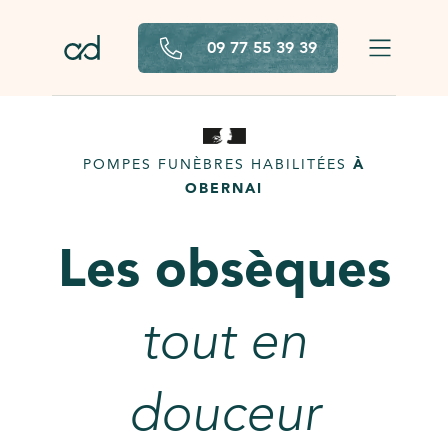
Aller au contenu principal
09 77 55 39 39
POMPES FUNÈBRES HABILITÉES
À
OBERNAI
Les obsèques
tout en
douceur