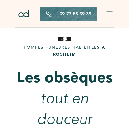
Aller au contenu principal
09 77 55 39 39
POMPES FUNÈBRES HABILITÉES
À
ROSHEIM
Les obsèques
tout en
douceur