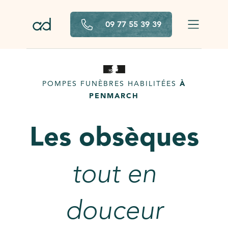
Aller au contenu principal
09 77 55 39 39
POMPES FUNÈBRES HABILITÉES
À
PENMARCH
Les obsèques
tout en
douceur