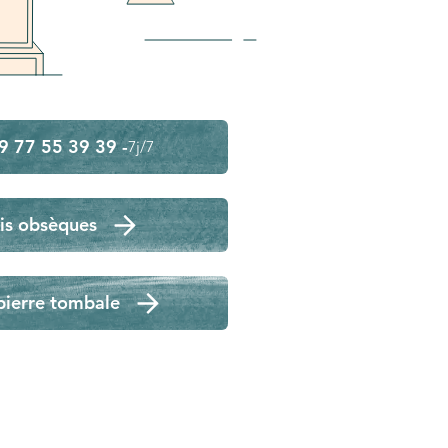
9 77 55 39 39 -
7j/7
is obsèques
pierre tombale