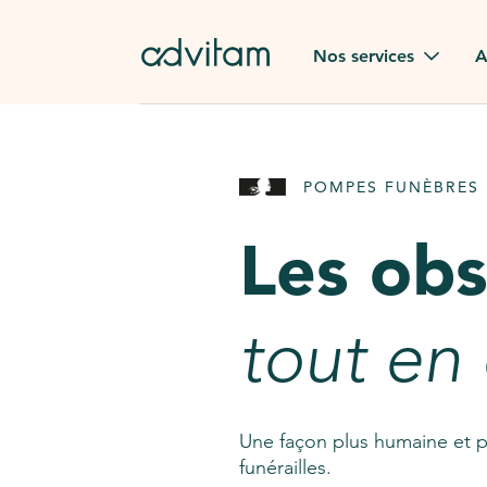
Aller au contenu principal
Nos services
A
Obsèques
Avis des
POMPES FUNÈBRES 
Rapatriement à
Nos en
l'étranger
Les ob
Advitam
Pierre tombale
Une que
tout en
Fleurs de deuil
Consult
AssistGPT
Nos services en plus
Une façon plus humaine et p
funérailles.