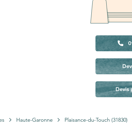
0
Dev
Devis 
es
Haute-Garonne
Plaisance-du-Touch (31830)