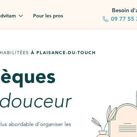
Besoin d'
dvitam
Pour les pros
09 77 55 
 familles
HABILITÉES
À PLAISANCE-DU-TOUCH
gagements
sèques
 dans la presse
stion ?
 douceur
ez notre FAQ
lus abordable d'organiser les