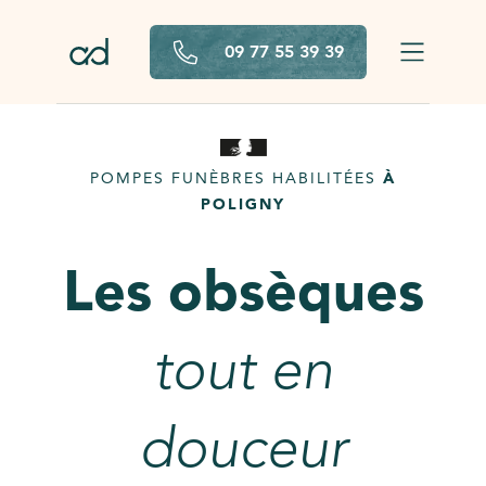
Aller au contenu principal
09 77 55 39 39
POMPES FUNÈBRES HABILITÉES
À
POLIGNY
Les obsèques
tout en
douceur