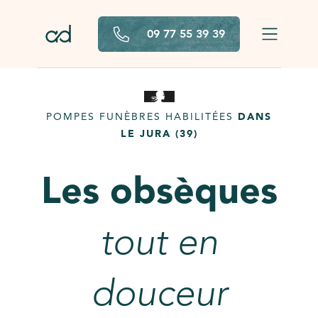
Aller au contenu principal
09 77 55 39 39
POMPES FUNÈBRES HABILITÉES
DANS
LE JURA (39)
Les obsèques
tout en
douceur