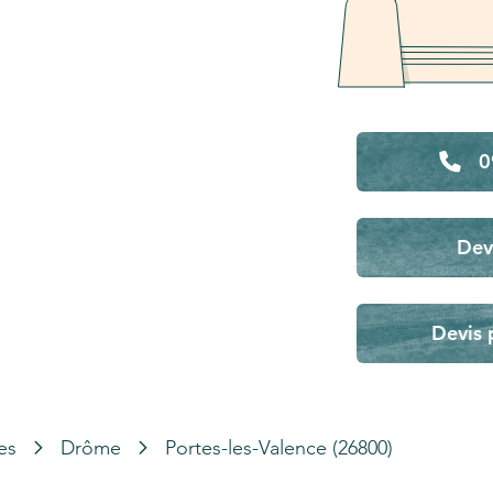
0
Dev
Devis 
es
Drôme
Portes-les-Valence (26800)