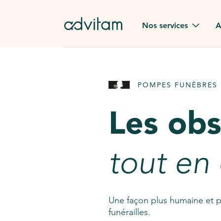
Aller au contenu principal
Nos services
A
Obsèques
Avis des
POMPES FUNÈBRES 
Rapatriement à
Nos en
l'étranger
Les ob
Advitam
Pierre tombale
Une que
tout en
Fleurs de deuil
Consult
AssistGPT
Nos services en plus
Une façon plus humaine et p
funérailles.