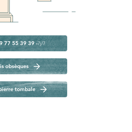
9 77 55 39 39 -
7j/7
is obsèques
pierre tombale