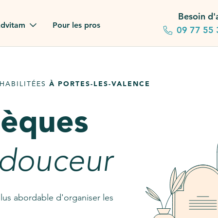
Besoin d'
dvitam
Pour les pros
09 77 55 
 familles
HABILITÉES
À PORTES-LES-VALENCE
gagements
sèques
 dans la presse
stion ?
 douceur
ez notre FAQ
lus abordable d'organiser les