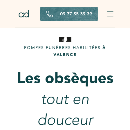
Aller au contenu principal
09 77 55 39 39
POMPES FUNÈBRES HABILITÉES
À
VALENCE
Les obsèques
tout en
douceur