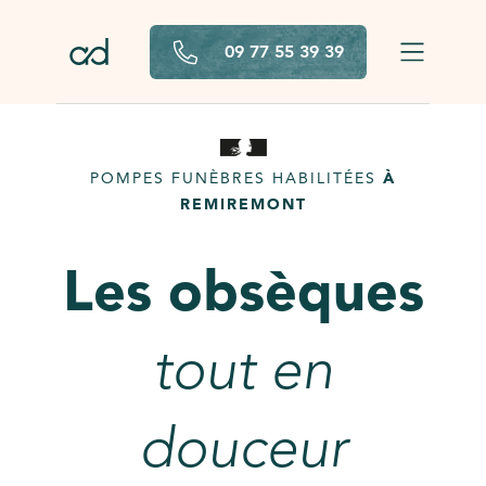
Aller au contenu principal
09 77 55 39 39
POMPES FUNÈBRES HABILITÉES
À
REMIREMONT
Les obsèques
tout en
douceur