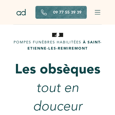
Aller au contenu principal
09 77 55 39 39
POMPES FUNÈBRES HABILITÉES
À SAINT-
ETIENNE-LES-REMIREMONT
Les obsèques
tout en
douceur