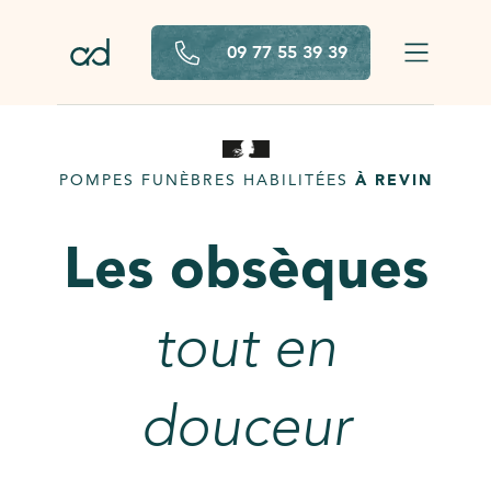
Aller au contenu principal
09 77 55 39 39
POMPES FUNÈBRES HABILITÉES
À REVIN
Les obsèques
tout en
douceur