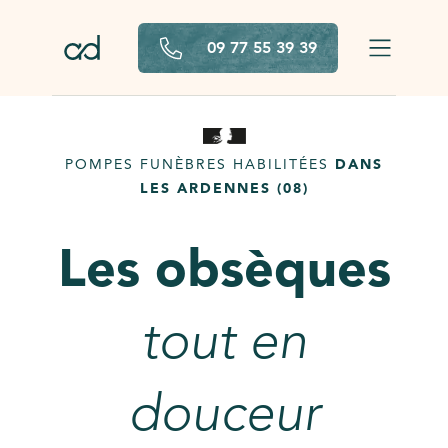
Aller au contenu principal
09 77 55 39 39
POMPES FUNÈBRES HABILITÉES
DANS
LES ARDENNES (08)
Les obsèques
tout en
douceur