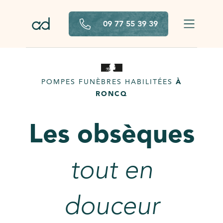
Aller au contenu principal
09 77 55 39 39
POMPES FUNÈBRES HABILITÉES
À
RONCQ
Les obsèques
tout en
douceur