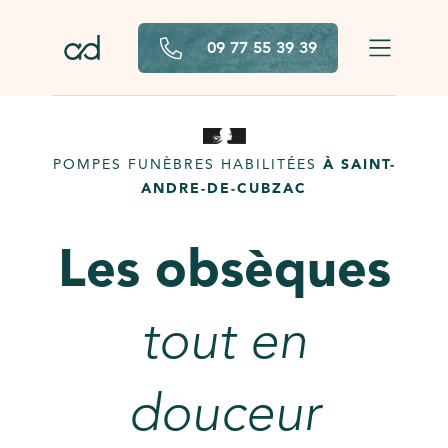
Aller au contenu principal
09 77 55 39 39
POMPES FUNÈBRES HABILITÉES
À SAINT-
ANDRE-DE-CUBZAC
Les obsèques
tout en
douceur