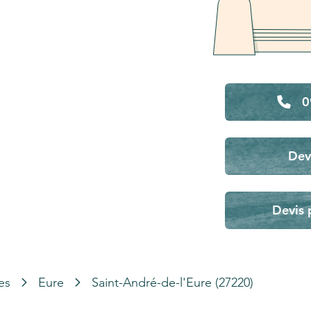
0
Dev
Devis 
es
Eure
Saint-André-de-l'Eure (27220)