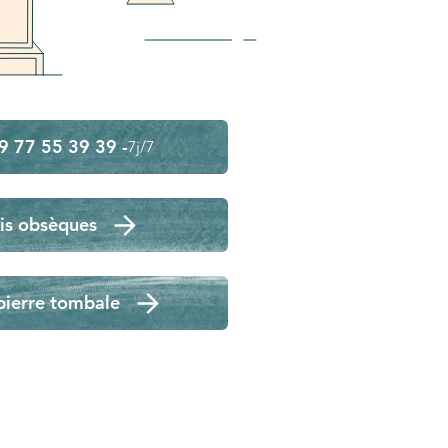
9 77 55 39 39 -
7j/7
is obsèques
pierre tombale