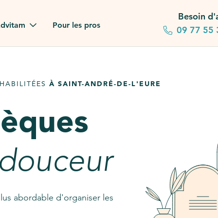
Besoin d'
dvitam
Pour les pros
09 77 55 
 familles
HABILITÉES
À SAINT-ANDRÉ-DE-L'EURE
gagements
sèques
 dans la presse
stion ?
 douceur
ez notre FAQ
lus abordable d'organiser les