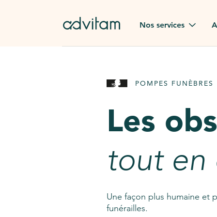
Aller au contenu principal
Nos services
A
Obsèques
Avis des
POMPES FUNÈBRES 
Rapatriement à
Nos en
l'étranger
Les ob
Advitam
Pierre tombale
Une que
tout en
Fleurs de deuil
Consult
AssistGPT
Nos services en plus
Une façon plus humaine et p
funérailles.