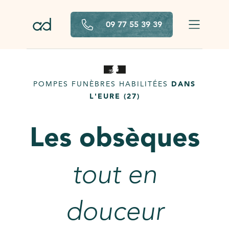
Aller au contenu principal
09 77 55 39 39
POMPES FUNÈBRES HABILITÉES
DANS
L'EURE (27)
Les obsèques
tout en
douceur