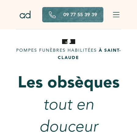
Aller au contenu principal
09 77 55 39 39
POMPES FUNÈBRES HABILITÉES
À SAINT-
CLAUDE
Les obsèques
tout en
douceur