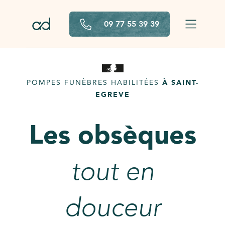
Aller au contenu principal
09 77 55 39 39
POMPES FUNÈBRES HABILITÉES
À SAINT-
EGREVE
Les obsèques
tout en
douceur