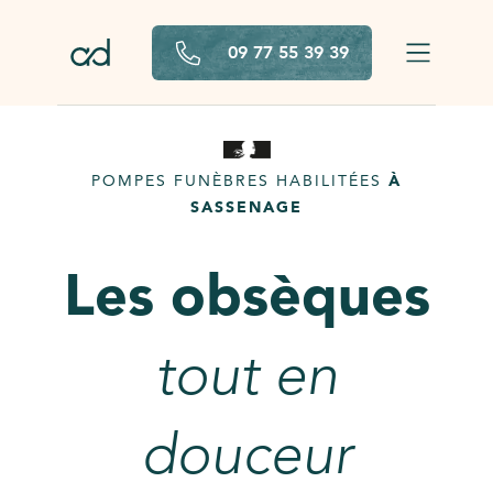
Aller au contenu principal
09 77 55 39 39
POMPES FUNÈBRES HABILITÉES
À
SASSENAGE
Les obsèques
tout en
douceur