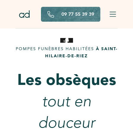
Aller au contenu principal
09 77 55 39 39
POMPES FUNÈBRES HABILITÉES
À SAINT-
HILAIRE-DE-RIEZ
Les obsèques
tout en
douceur