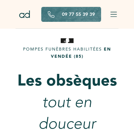
Aller au contenu principal
09 77 55 39 39
POMPES FUNÈBRES HABILITÉES
EN
VENDÉE (85)
Les obsèques
tout en
douceur