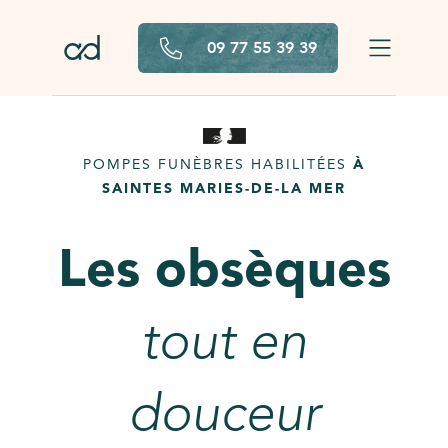
Aller au contenu principal
09 77 55 39 39
POMPES FUNÈBRES HABILITÉES
À
SAINTES MARIES-DE-LA MER
Les obsèques
tout en
douceur