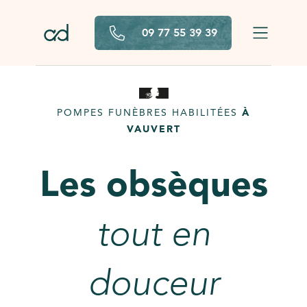
Aller au contenu principal
09 77 55 39 39
POMPES FUNÈBRES HABILITÉES
À
VAUVERT
Les obsèques
tout en
douceur