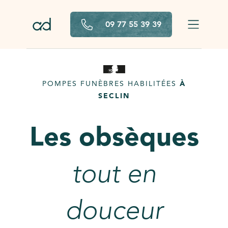
Aller au contenu principal
09 77 55 39 39
POMPES FUNÈBRES HABILITÉES
À
SECLIN
Les obsèques
tout en
douceur