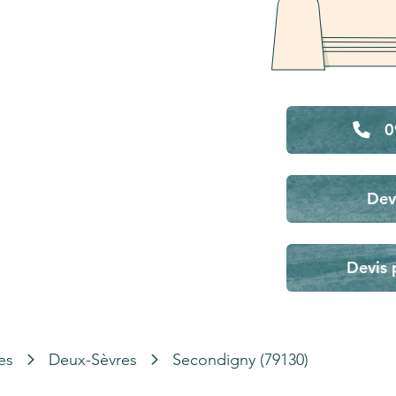
0
Dev
Devis 
es
Deux-Sèvres
Secondigny (79130)