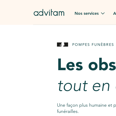
Aller au contenu principal
Nos services
A
Obsèques
Avis des
POMPES FUNÈBRES 
Rapatriement à
Nos en
l'étranger
Les ob
Advitam
Pierre tombale
Une que
tout en
Fleurs de deuil
Consult
AssistGPT
Nos services en plus
Une façon plus humaine et p
funérailles.