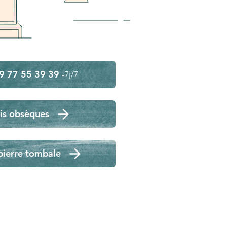
9 77 55 39 39 -
7j/7
is obsèques
pierre tombale