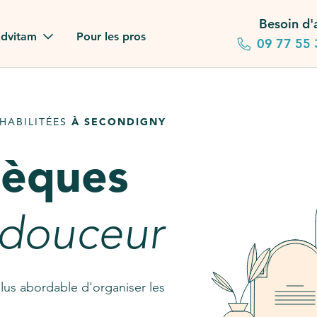
Besoin d'
dvitam
Pour les pros
09 77 55 
 familles
HABILITÉES
À SECONDIGNY
gagements
sèques
 dans la presse
stion ?
 douceur
ez notre FAQ
lus abordable d'organiser les